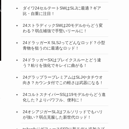
ダイワ24セルテートSWはSLJに最適？ギア
比・自重に注目！
24ストラディックSWは20モデルからどう変
わる？弱点補強で手堅いリールに！
24ドラッガーX SLSJってどんなロッド？小型
青物を狙うのに最適なロッド！
24ドラッガーSXはブレイクスルーとどう違
う？粘りを強化でキレイに曲がる！
24グラップラープレミアムはSLJやタチウオ
向き？カウンタ付でこの軽さは武器になる！
24コルトスナイパーSSは19モデルからどう進
化した？よりパワフル、便利に！
24オシアジガーSLJはフルソリッドでもハリ
が強い？弱点克服した新世代ロッド！
tailwalkジグフォースSSDに新モデル追加？ブ