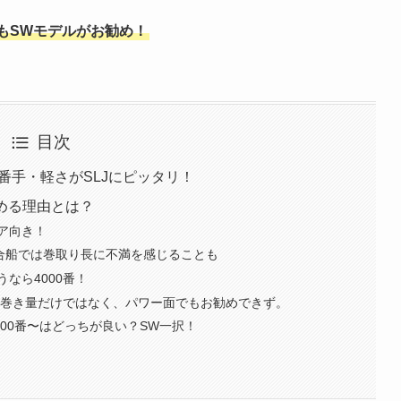
りもSWモデルがお勧め！
目次
比・番手・軽さがSLJにピッタリ！
を勧める理由とは？
ア向き！
乗合船では巻取り長に不満を感じることも
うなら4000番！
？糸巻き量だけではなく、パワー面でもお勧めできず。
4000番〜はどっちが良い？SW一択！