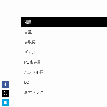
項目
自重
巻取長
ギア比
PE糸巻量
ハンドル長
BB
最大ドラグ