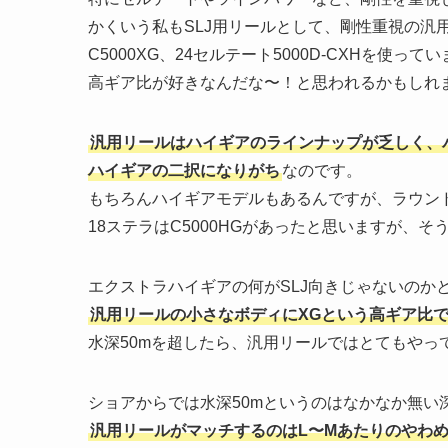
かくいう私もSLJ用リールとして、剛性重視の汎用モ
C5000XG、24セルテート5000D-CXHを使って
高ギア比が好きなんだな〜！と思われるかもしれ
汎用リールはハイギアのラインナップが乏しく、
ハイギアの二択になりがち
なのです。
もちろんハイギアモデルもあるんですが、ラウン
18ステラはC5000HGがあったと思いますが、
エクストラハイギアの何がSLJ向きじゃないのか
汎用リールの小さなボディにXGという高ギア比で
水深50mを超したら、汎用リールではとてもやっ
ショアからでは水深50mというのはなかなか無い
汎用リールがマッチするのはL〜Mあたりのやわ