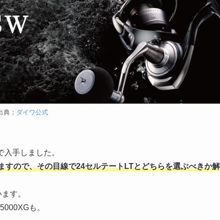
出典；
ダイワ公式
円で入手しました。
りますので、その目線で24セルテートLTとどちらを選ぶべきか解
います。
000XGも。