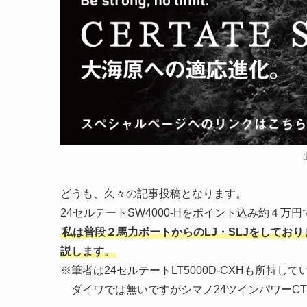
どうも、久々の記事投稿となります。
24セルテートSW4000-Hをポイント込み約４万
私は普段２馬力ボートからのLJ・SLJをしてお
説します。
※筆者は24セルテートLT5000D-CXHも所持して
ダイワでは無いですがシマノ24ツインパワーCT5