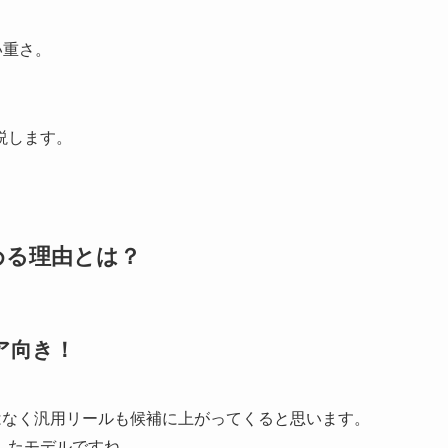
。
い重さ。
説します。
勧める理由とは？
ア向き！
はなく汎用リールも候補に上がってくると思います。
したモデルですね。