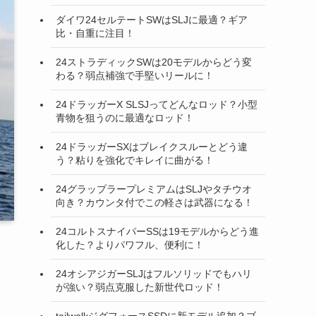
ダイワ24セルテートSWはSLJに最適？ギア
比・自重に注目！
24ストラディックSWは20モデルからどう変
わる？弱点補強で手堅いリールに！
24ドラッガーX SLSJってどんなロッド？小型
青物を狙うのに最適なロッド！
24ドラッガーSXはブレイクスルーとどう違
う？粘りを強化でキレイに曲がる！
24グラップラープレミアムはSLJやタチウオ
向き？カウンタ付でこの軽さは武器になる！
24コルトスナイパーSSは19モデルからどう進
化した？よりパワフル、便利に！
24オシアジガーSLJはフルソリッドでもハリ
が強い？弱点克服した新世代ロッド！
tailwalkジグフォースSSDに新モデル追加？ブ