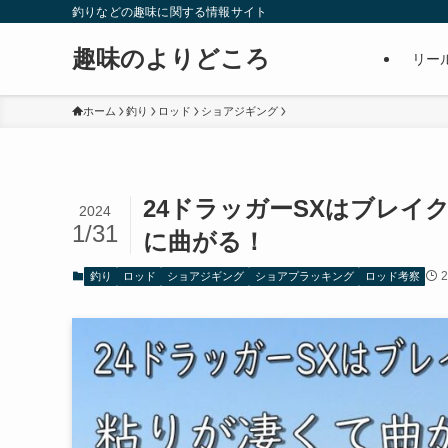
釣りなどの趣味に関する情報サイト
趣味のよりどころ
リー
ホーム
釣り
ロッド
ショアジギング
24ドラッガーSXはブレ
2024
1/31
に曲がる！
2
釣り
ロッド
ショアジギング
ショアプラッキング
ロッド考察