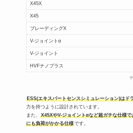
X45X
X45
ブレーディングX
V-ジョイントα
V-ジョイント
HVFナノプラス
ESS(エキスパートセンスシミュレーション)はド
力を持つように設計されています。
また、
X45XやV-ジョイントαなど超ガチな仕
にも負荷がかかる仕様
です。