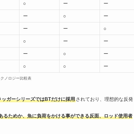
○
ー
ー
ー
○
ー
ー
ー
○
○
ー
ー
ー
○
ー
○
○
ー
テクノロジー比較表
ラッガーシリーズではBTだけに採用
されており、理想的な反発
様であるためか、魚に負荷をかける事ができる反面、ロッド使用者