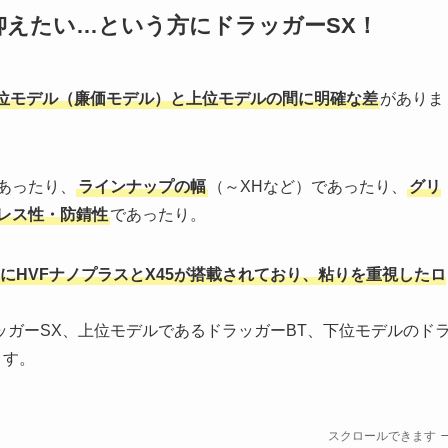
抑えたい…という方にドラッガーSX！
位モデル（廉価モデル）と上位モデルの間に明確な差
がありま
あったり、
ラインナップの幅
（～XHなど）であったり、
グリ
レス性・防錆性
であったり。
にHVFナノプラスとX45が搭載されており、粘りを重視したロ
ガーSX、上位モデルであるドラッガーBT、下位モデルのド
ます。
スクロールできます