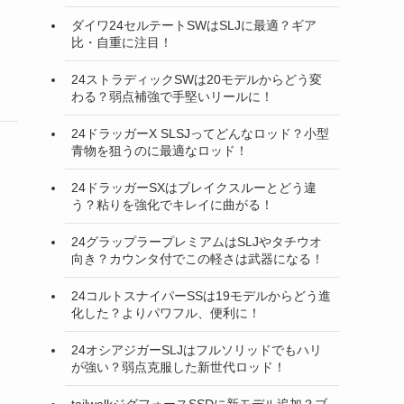
ダイワ24セルテートSWはSLJに最適？ギア
比・自重に注目！
24ストラディックSWは20モデルからどう変
わる？弱点補強で手堅いリールに！
24ドラッガーX SLSJってどんなロッド？小型
青物を狙うのに最適なロッド！
24ドラッガーSXはブレイクスルーとどう違
う？粘りを強化でキレイに曲がる！
24グラップラープレミアムはSLJやタチウオ
向き？カウンタ付でこの軽さは武器になる！
24コルトスナイパーSSは19モデルからどう進
化した？よりパワフル、便利に！
24オシアジガーSLJはフルソリッドでもハリ
が強い？弱点克服した新世代ロッド！
tailwalkジグフォースSSDに新モデル追加？ブ