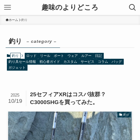
趣味のよりどころ
ホーム
釣り
釣り
– category –
釣り
ロッド
リール
ボート
ウェア
ルアー
日記
釣り具セール情報
初心者ガイド
カスタム
サービス
コラム
バッグ
ガジェット
25セフィアXRはコスパ抜群？
2025
10/19
C3000SHGを買ってみた。
釣り