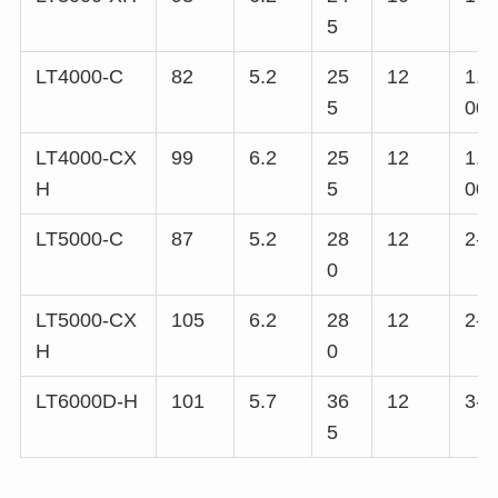
5
LT4000-C
82
5.2
25
12
1.5
5
00
LT4000-CX
99
6.2
25
12
1.5
H
5
00
LT5000-C
87
5.2
28
12
2-3
0
LT5000-CX
105
6.2
28
12
2-3
H
0
LT6000D-H
101
5.7
36
12
3-3
5