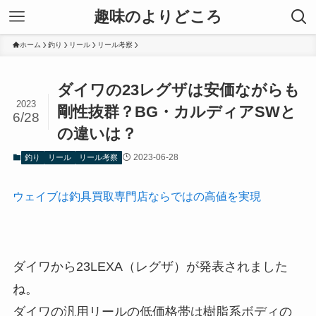
趣味のよりどころ
ホーム
釣り
リール
リール考察
ダイワの23レグザは安価ながらも
2023
剛性抜群？BG・カルディアSWと
6/28
の違いは？
2023-06-28
釣り
リール
リール考察
ウェイブは釣具買取専門店ならではの高値を実現
ダイワから23LEXA（レグザ）が発表されました
ね。
ダイワの汎用リールの低価格帯は樹脂系ボディの