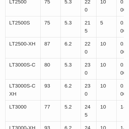
LT2500
75
5.3
22
10
0.8
0
00
LT2500S
75
5.3
21
5
0.6
5
00
LT2500-XH
87
6.2
22
10
0.8
0
00
LT3000S-C
80
5.3
23
10
0.8
0
00
LT3000S-C
93
6.2
23
10
0.8
XH
0
00
LT3000
77
5.2
24
10
1-2
5
LT3000-XH
93
6.2
24
10
1-2