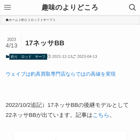
趣味のよりどころ
ホーム
釣り
ロッド
サーフ
2023
17ネッサBB
4/13
2021-12-13
2023-04-13
釣り
ロッド
サーフ
ウェイブは釣具買取専門店ならではの高値を実現
2022/10/2追記）17ネッサBBの後継モデルとして
22ネッサBBが出ています。記事は
こちら
。