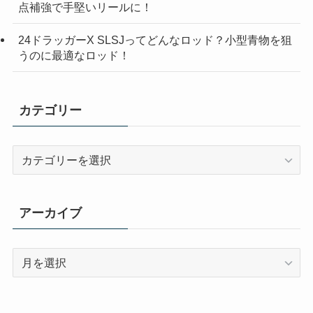
点補強で手堅いリールに！
24ドラッガーX SLSJってどんなロッド？小型青物を狙
うのに最適なロッド！
カテゴリー
カ
テ
ゴ
リ
アーカイブ
ー
ア
ー
カ
イ