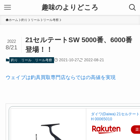
趣味のよりどころ
ホーム
釣り
リール
リール考察
21セルテートSW 5000番、6000番
2022
8/21
登場！！
2021-10-27
2022-08-21
釣り
リール
リール考察
ウェイブは釣具買取専門店ならではの高値を実現
ダイワ(Daiwa) 21セルテート 
H 00065010
楽