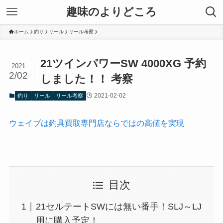
趣味のよりどころ
ホーム
釣り
リール
リール考察
21ツインパワーSW 4000XG 予約
2021
2/02
しました！！ 考察
2021-02-02
釣り
リール
リール考察
ウェイブは釣具買取専門店ならではの高値を実現
目次
21セルテートSWには無い番手！SLJ～LJ
用に購入予定！