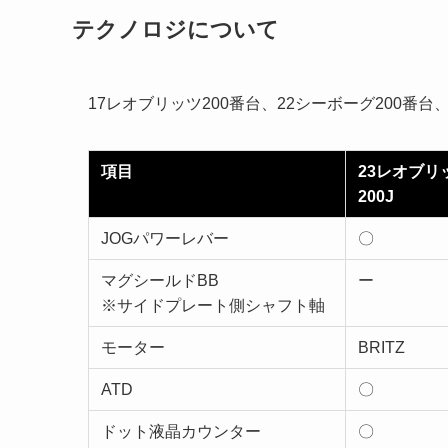
テクノロジについて
17レオブリッツ200番台、22シーボーグ200番
項目
23レオブリ
200J
JOGパワーレバー
〇
マグシールドBB
ー
※サイドプレート側シャフト軸
モーター
BRITZ
ATD
〇
ドット液晶カウンター
〇