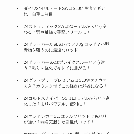
ダイワ24セルテートSWはSLJに最適？ギア
比・自重に注目！
24ストラディックSWは20モデルからどう変
わる？弱点補強で手堅いリールに！
24ドラッガーX SLSJってどんなロッド？小型
青物を狙うのに最適なロッド！
24ドラッガーSXはブレイクスルーとどう違
う？粘りを強化でキレイに曲がる！
24グラップラープレミアムはSLJやタチウオ
向き？カウンタ付でこの軽さは武器になる！
24コルトスナイパーSSは19モデルからどう進
化した？よりパワフル、便利に！
24オシアジガーSLJはフルソリッドでもハリ
が強い？弱点克服した新世代ロッド！
tailwalkジグフォースSSDに新モデル追加？ブ