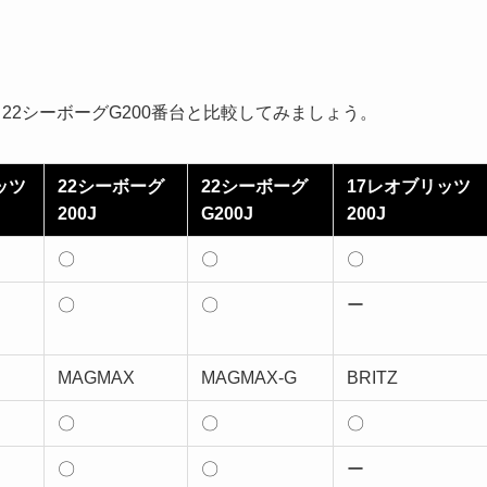
台、22シーボーグG200番台と比較してみましょう。
ッツ
22シーボーグ
22シーボーグ
17レオブリッツ
200J
G200J
200J
〇
〇
〇
〇
〇
ー
MAGMAX
MAGMAX-G
BRITZ
〇
〇
〇
〇
〇
ー