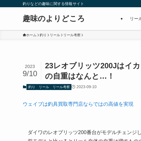
釣りなどの趣味に関する情報サイト
趣味のよりどころ
リー
ホーム
釣り
リール
リール考察
23レオブリッツ200Jは
2023
9/10
の自重はなんと…！
2023-09-10
釣り
リール
リール考察
ウェイブは釣具買取専門店ならではの高値を実現
ダイワのレオブリッツ200番台がモデルチェンジ