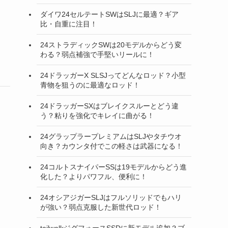
ダイワ24セルテートSWはSLJに最適？ギア
比・自重に注目！
24ストラディックSWは20モデルからどう変
わる？弱点補強で手堅いリールに！
24ドラッガーX SLSJってどんなロッド？小型
青物を狙うのに最適なロッド！
24ドラッガーSXはブレイクスルーとどう違
う？粘りを強化でキレイに曲がる！
24グラップラープレミアムはSLJやタチウオ
向き？カウンタ付でこの軽さは武器になる！
24コルトスナイパーSSは19モデルからどう進
グ
化した？よりパワフル、便利に！
24オシアジガーSLJはフルソリッドでもハリ
が強い？弱点克服した新世代ロッド！
tailwalkジグフォースSSDに新モデル追加？ブ