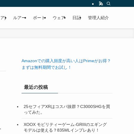
ア)
ルアー
ボート
ウェア
日記
管理人紹介
Amazonでの購入頻度が高い人はPrimeがお得？
まずは無料期間でお試し！
最近の投稿
25セフィアXRはコスパ抜群？C3000SHGを買
ってみた。
XOOX モビリティーゲーム-GRIIIのエギング
今
モデルは使える？835MLインプレあり！