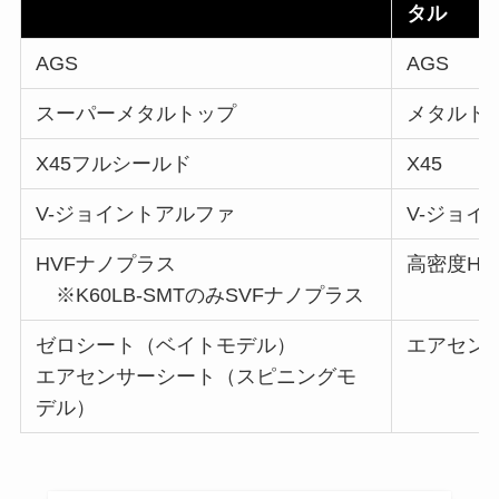
タル
AGS
AGS
スーパーメタルトップ
メタルト
X45フルシールド
X45
V-ジョイントアルファ
V-ジョイ
HVFナノプラス
高密度HV
※K60LB-SMTのみSVFナノプラス
ゼロシート（ベイトモデル）
エアセン
エアセンサーシート（スピニングモ
デル）