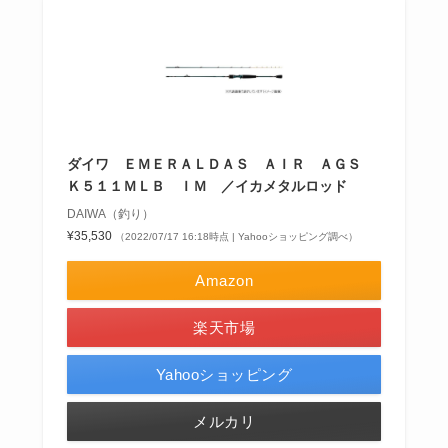
ダイワ ＥＭＥＲＡＬＤＡＳ ＡＩＲ ＡＧＳ
Ｋ５１１ＭＬＢ ＩＭ ／イカメタルロッド
DAIWA（釣り）
¥35,530
（2022/07/17 16:18時点 | Yahooショッピング調べ）
Amazon
楽天市場
Yahooショッピング
メルカリ