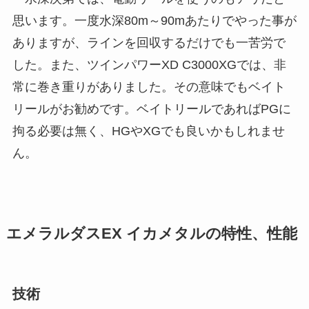
思います。一度水深80m～90mあたりでやった事が
ありますが、ラインを回収するだけでも一苦労で
した。また、ツインパワーXD C3000XGでは、非
常に巻き重りがありました。その意味でもベイト
リールがお勧めです。ベイトリールであればPGに
拘る必要は無く、HGやXGでも良いかもしれませ
ん。
エメラルダスEX イカメタルの特性、性能
技術