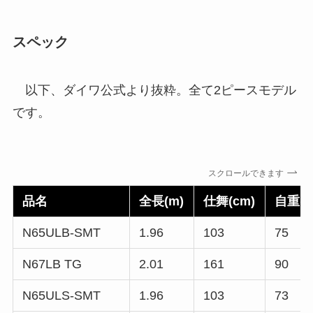
スペック
以下、ダイワ公式より抜粋。全て2ピースモデル
です。
スクロールできます
品名
全長(m)
仕舞(cm)
自重(g
N65ULB-SMT
1.96
103
75
N67LB TG
2.01
161
90
N65ULS-SMT
1.96
103
73