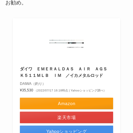
お勧め。
ダイワ ＥＭＥＲＡＬＤＡＳ ＡＩＲ ＡＧＳ
Ｋ５１１ＭＬＢ ＩＭ ／イカメタルロッド
DAIWA（釣り）
¥35,530
（2022/07/17 16:18時点 | Yahooショッピング調べ）
Amazon
楽天市場
Yahooショッピング