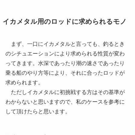
イカメタル用のロッドに求められるモノ
まず、一口にイカメタルと言っても、釣るとき
のシチュエーションにより求められる性質が変わ
ってきます。水深であったり潮の速さであったり
乗る船のやり方等により、それに合ったロッドが
求められます。
ただしイカメタルに初挑戦する方はその基準が
わからないと思いますので、私のケースを参考に
して頂けたらと思います。