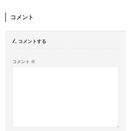
コメント
コメントする
コメント
※