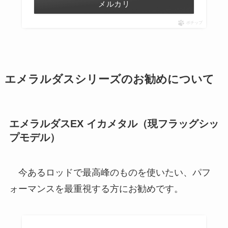
メルカリ
ポチップ
エメラルダスシリーズのお勧めについて
エメラルダスEX イカメタル（現フラッグシッ
プモデル）
今あるロッドで最高峰のものを使いたい、パフ
ォーマンスを最重視する方にお勧めです。