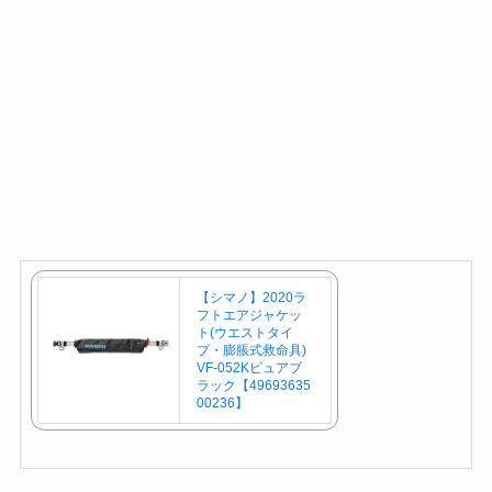
【シマノ】2020ラ
フトエアジャケッ
ト(ウエストタイ
プ・膨脹式救命具)
VF-052Kピュアブ
ラック【49693635
00236】