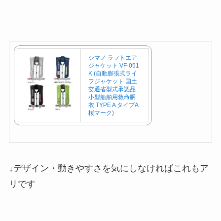
シマノ ラフトエア
ジャケット VF-051
K (自動膨張式ライ
フジャケット 国土
交通省型式承認品
小型船舶用救命胴
衣 TYPE A タイプA
桜マーク)
↓デザイン・動きやすさを気にしなければこれもア
リです