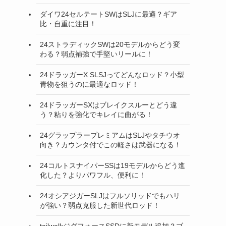
ダイワ24セルテートSWはSLJに最適？ギア
比・自重に注目！
24ストラディックSWは20モデルからどう変
わる？弱点補強で手堅いリールに！
24ドラッガーX SLSJってどんなロッド？小型
青物を狙うのに最適なロッド！
24ドラッガーSXはブレイクスルーとどう違
う？粘りを強化でキレイに曲がる！
24グラップラープレミアムはSLJやタチウオ
向き？カウンタ付でこの軽さは武器になる！
24コルトスナイパーSSは19モデルからどう進
化した？よりパワフル、便利に！
24オシアジガーSLJはフルソリッドでもハリ
が強い？弱点克服した新世代ロッド！
tailwalkジグフォースSSDに新モデル追加？ブ