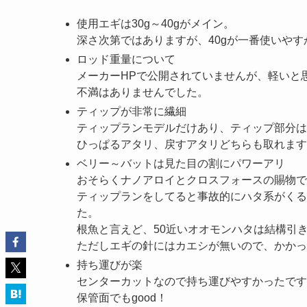
使用エギは30g～40gがメイン。
深さ次第ではありますが、40gが一番使いやす
ロッド重量について
メーカーHPで公開されていませんが、軽いと
不満はありませんでした。
ティップが非常に繊細
ティップランモデルだけあり、ティップ部分は
ひっぱるアタリ、戻すアタリどちらも取れます
ベリー～バットは見た目の割にパワーアリ
おそらくナノアロイとクロスフォースの賜物で
ティップランをしてると事故的にハタ系がくる
た。
根魚と言えど、50近いオオモンハタは結構引
ただしエギの針にはカエシが無いので、かかっ
持ち運びが楽
センターカットなので持ち運びやすかったです
保管面でもgood！