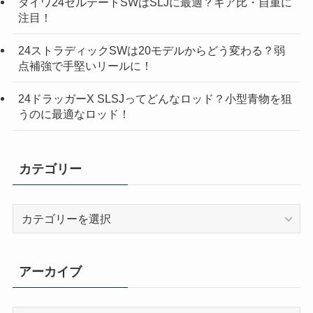
ダイワ24セルテートSWはSLJに最適？ギア比・自重に
注目！
24ストラディックSWは20モデルからどう変わる？弱
点補強で手堅いリールに！
24ドラッガーX SLSJってどんなロッド？小型青物を狙
うのに最適なロッド！
カテゴリー
カ
テ
ゴ
リ
アーカイブ
ー