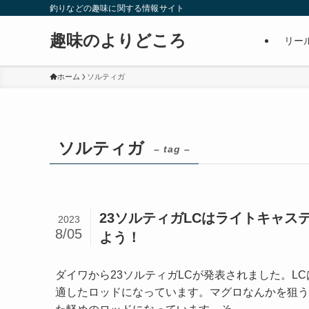
釣りなどの趣味に関する情報サイト
趣味のよりどころ
リー
ホーム
ソルティガ
ソルティガ
– tag –
23ソルティガLCはライトキャ
2023
8/05
よう！
ダイワから23ソルティガLCが発表されました。L
適したロッドになっています。マグロなんかを狙う