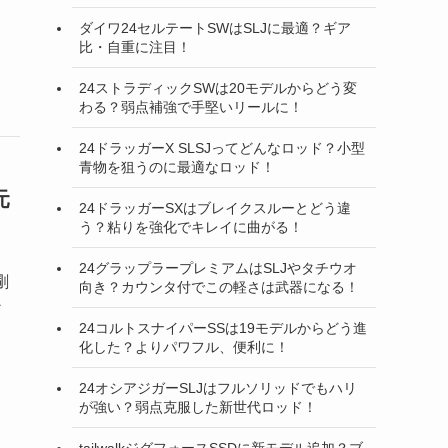
ダイワ24セルテートSWはSLJに最適？ギア
比・自重に注目！
24ストラディックSWは20モデルからどう変
わる？弱点補強で手堅いリールに！
24ドラッガーX SLSJってどんなロッド？小型
青物を狙うのに最適なロッド！
元
24ドラッガーSXはブレイクスルーとどう違
う？粘りを強化でキレイに曲がる！
24グラップラープレミアムはSLJやタチウオ
剛
向き？カウンタ付でこの軽さは武器になる！
ン
24コルトスナイパーSSは19モデルからどう進
化した？よりパワフル、便利に！
24オシアジガーSLJはフルソリッドでもハリ
が強い？弱点克服した新世代ロッド！
tailwalkジグフォースSSDに新モデル追加？ブ