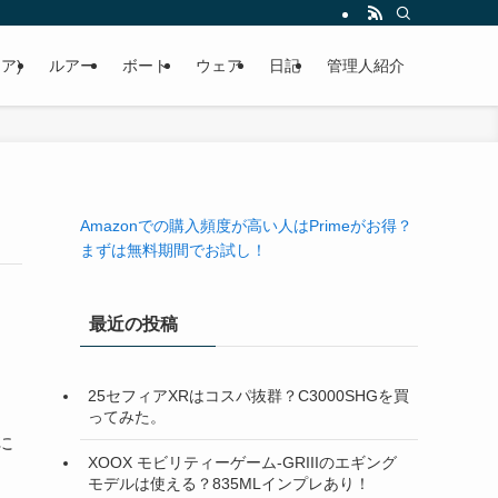
ア)
ルアー
ボート
ウェア
日記
管理人紹介
Amazonでの購入頻度が高い人はPrimeがお得？
まずは無料期間でお試し！
最近の投稿
25セフィアXRはコスパ抜群？C3000SHGを買
ってみた。
に
XOOX モビリティーゲーム-GRIIIのエギング
モデルは使える？835MLインプレあり！