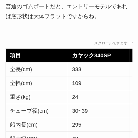
普通のゴムボートだと、エントリーモデルであれ
ば底形状は大体フラットですからね。
スクロールできます
項目
カヤック340SP
カ
全長(cm)
333
3
全幅(cm)
109
9
重さ(kg)
24
2
チューブ径(cm)
30~39
3
船内長(cm)
295
2