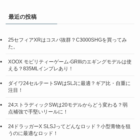
最近の投稿
25セフィアXRはコスパ抜群？C3000SHGを買ってみ
た。
XOOX モビリティーゲーム-GRIIIのエギングモデルは使
える？835MLインプレあり！
ダイワ24セルテートSWはSLJに最適？ギア比・自重に
注目！
24ストラディックSWは20モデルからどう変わる？弱
点補強で手堅いリールに！
24ドラッガーX SLSJってどんなロッド？小型青物を狙
うのに最適なロッド！