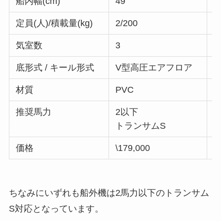
船内幅(cm)
49
3
定員(人)/積載量(kg)
2/200
2
気室数
3
3
底形式 / キール形式
V型高圧エアフロア
材質
PVC
P
推奨馬力
2以下
トランサムS
価格
\179,000
\
ちなみにいずれも船外機は2馬力以下のトランサム
S対応となっています。