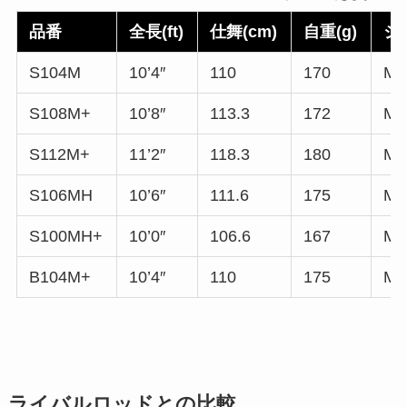
品番
全長(ft)
仕舞(cm)
自重(g)
ジグ
S104M
10’4″
110
170
MA
S108M+
10’8″
113.3
172
MA
S112M+
11’2″
118.3
180
MA
S106MH
10’6″
111.6
175
MA
S100MH+
10’0″
106.6
167
MA
B104M+
10’4″
110
175
MA
ライバルロッドとの比較