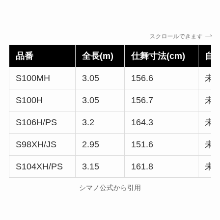
スクロールできます
品番
全長(m)
仕舞寸法(cm)
自重
S100MH
3.05
156.6
未
S100H
3.05
156.7
未
S106H/PS
3.2
164.3
未
S98XH/JS
2.95
151.6
未
S104XH/PS
3.15
161.8
未
シマノ公式から引用