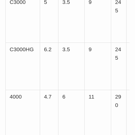
C3000
5
3.5
9
24
5
5
C3000HG
6.2
3.5
9
24
5
5
4000
4.7
6
11
29
5
0