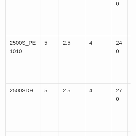
0
2500S_PE
5
2.5
4
24
5
1010
0
2500SDH
5
2.5
4
27
4
0