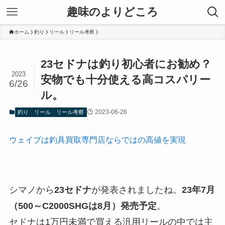
趣味のよりどころ
ホーム
釣り
リール
リール考察
23セドナは釣り初心者にお勧め？
2023
安物でも十分使える高コスパリー
6/26
ル。
2023-06-26
釣り
リール
リール考察
ウェイブは釣具買取専門店ならではの高値を実現
シマノから
23セドナ
が発表されましたね。
23年7月
（500～C2000SHGは8月）発売予定
。
セドナは1万円未満で買える汎用リールの中では主