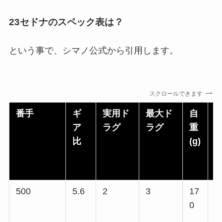
23セドナのスペック表は？
という事で、シマノ公式から引用します。
スクロールできます
番手
ギ
実用ド
最大ド
自
ア
ラグ
ラグ
重
比
(g)
(
500
5.6
2
3
17
4
0