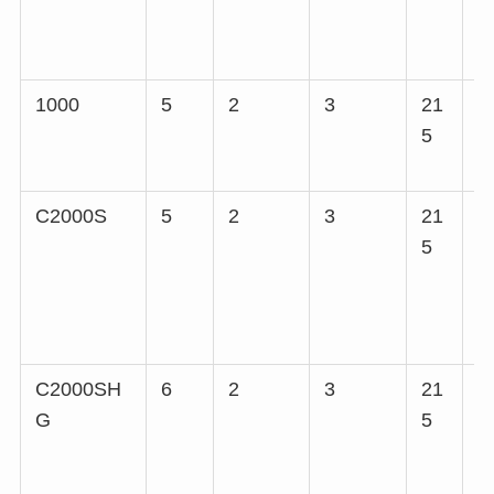
1000
5
2
3
21
4
5
C2000S
5
2
3
21
4
5
C2000SH
6
2
3
21
4
G
5