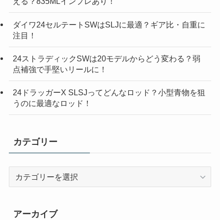
える？835MLインプレあり！
ダイワ24セルテートSWはSLJに最適？ギア比・自重に
注目！
24ストラディックSWは20モデルからどう変わる？弱
点補強で手堅いリールに！
24ドラッガーX SLSJってどんなロッド？小型青物を狙
うのに最適なロッド！
カテゴリー
カ
テ
ゴ
リ
アーカイブ