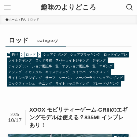
趣味のよりどころ
ホーム
釣り
ロッド
ロッド
– category –
釣り
ロッド
ショアジギング
ショアプラッキング
ロッドインプレ
ライトジギング
ロッド考察
スパーライトジギング
ジギング
ティップラン
ショア用記事一覧
オフショア用記事一覧
エギング
アジング
イカメタル
キャスティング
タイラバ
マルチロッド
ライトショアジギング
サーフ
シーバス
スーパーライトショアジギング
ロックフィッシュ
チニング
ライトキャスティング
ブレードジギング
XOOX モビリティーゲーム-GRIIIのエギ
2025
ングモデルは使える？835MLインプレ
10/17
あり！