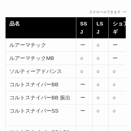
スクロールできます
品名
SS
LS
ショア
J
J
ギ
ルアーマチック
ー
○
ー
ルアーマチックMB
○
○
ー
ソルティーアドバンス
○
○
○
コルトスナイパーBB
ー
○
○
コルトスナイパーBB 振出
ー
○
○
コルトスナイパーSS
ー
○
○