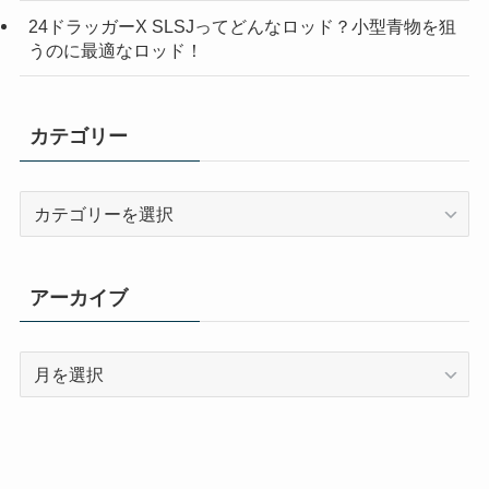
24ドラッガーX SLSJってどんなロッド？小型青物を狙
うのに最適なロッド！
カテゴリー
カ
テ
ゴ
リ
アーカイブ
ー
ア
ー
カ
イ
ブ